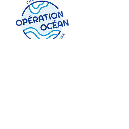
Identité visuelle
Les recherches de logotype se sont
axées autour du signe de la vague. Le
motif reprend également l’idée de
strates, une idée développée dans le
design du plateau. Le logo possède une
forme proche du tampon, d’une petite
estampille ronde.
Cette forme ronde évoque un globe,
pour rappeler la portée internationale du