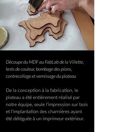
Découpe du MDF au FabLab de la Villette,
tests de couleur, bombage des pions,
contrecollage et vernissage du plateau
De la conception à la fabrication, le
plateau a été entièrement réalisé par
notre équipe, seule l'impression sur bois
et l'implantation des charnières ayant
été déléguée à un imprimeur extérieur.