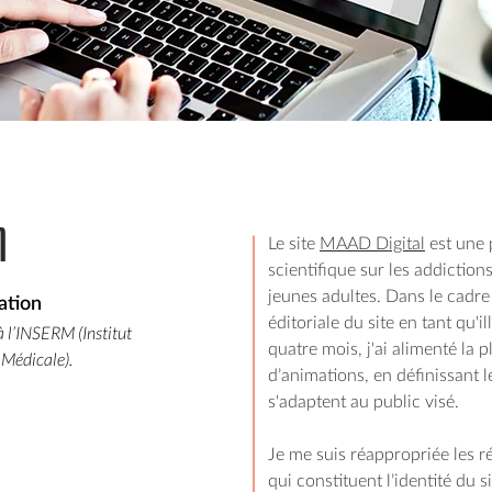
l
Le site
MAAD Digital
est une 
scientifique sur les addiction
jeunes adultes. Dans le cadre 
mation
éditoriale du site en tant qu'i
 l’
INSERM
(Institut
quatre mois, j'ai alimenté la p
 Médicale).
d’animations, en définissant l
s'adaptent au public visé.
Je me suis réappropriée les r
qui constituent l’identité du s